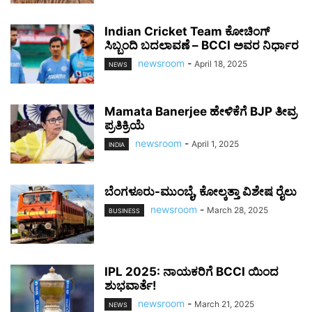
Indian Cricket Team ಕೋಚಿಂಗ್
ಸಿಬ್ಬಂದಿ ಬದಲಾವಣೆ – BCCI ಅವರ ನಿರ್ಧಾರ
newsroom
-
April 18, 2025
NEWS
Mamata Banerjee ಹೇಳಿಕೆಗೆ BJP ತೀವ್ರ
ಪ್ರತಿಕ್ರಿಯೆ
newsroom
-
April 1, 2025
INDIA
ಬೆಂಗಳೂರು-ಮುಂಬೈ, ಕೋಲ್ಕತ್ತಾ ವಿಶೇಷ ರೈಲು
newsroom
-
March 28, 2025
BUSINESS
IPL 2025: ನಾಯಕರಿಗೆ BCCI ಯಿಂದ
ಶುಭವಾರ್ತೆ!
newsroom
-
March 21, 2025
NEWS