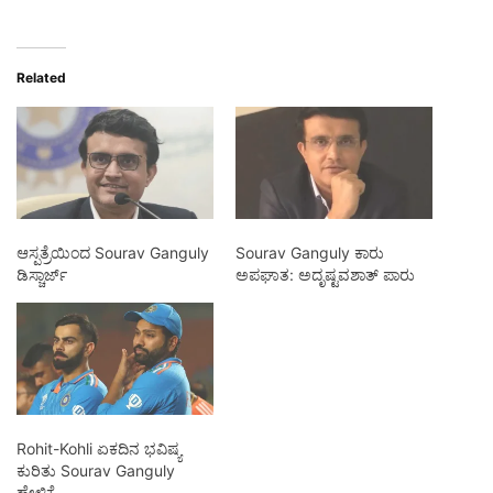
Related
ಆಸ್ಪತ್ರೆಯಿಂದ Sourav Ganguly
Sourav Ganguly ಕಾರು
ಡಿಸ್ಚಾರ್ಜ್
ಅಪಘಾತ: ಅದೃಷ್ಟವಶಾತ್ ಪಾರು
Rohit-Kohli ಏಕದಿನ ಭವಿಷ್ಯ
ಕುರಿತು Sourav Ganguly
ಹೇಳಿಕೆ