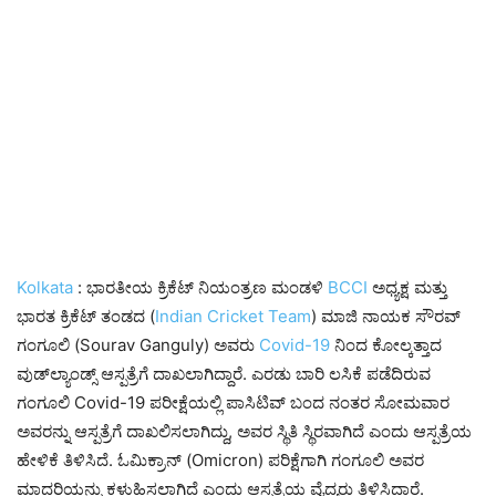
Kolkata
: ಭಾರತೀಯ ಕ್ರಿಕೆಟ್ ನಿಯಂತ್ರಣ ಮಂಡಳಿ
BCCI
ಅಧ್ಯಕ್ಷ ಮತ್ತು
ಭಾರತ ಕ್ರಿಕೆಟ್ ತಂಡದ (
Indian
Cricket
Team
) ಮಾಜಿ ನಾಯಕ ಸೌರವ್
ಗಂಗೂಲಿ (Sourav Ganguly) ಅವರು
Covid-19
ನಿಂದ ಕೋಲ್ಕತ್ತಾದ
ವುಡ್‌ಲ್ಯಾಂಡ್ಸ್ ಆಸ್ಪತ್ರೆಗೆ ದಾಖಲಾಗಿದ್ದಾರೆ. ಎರಡು ಬಾರಿ ಲಸಿಕೆ ಪಡೆದಿರುವ
ಗಂಗೂಲಿ
Covid-19 ಪರೀಕ್ಷೆಯಲ್ಲಿ ಪಾಸಿಟಿವ್ ಬಂದ ನಂತರ ಸೋಮವಾರ
ಅವರನ್ನು ಆಸ್ಪತ್ರೆಗೆ ದಾಖಲಿಸಲಾಗಿದ್ದು, ಅವರ ಸ್ಥಿತಿ ಸ್ಥಿರವಾಗಿದೆ ಎಂದು ಆಸ್ಪತ್ರೆಯ
ಹೇಳಿಕೆ ತಿಳಿಸಿದೆ. ಓಮಿಕ್ರಾನ್ (Omicron) ಪರಿಕ್ಷೆಗಾಗಿ ಗಂಗೂಲಿ ಅವರ
ಮಾದರಿಯನ್ನು ಕಳುಹಿಸಲಾಗಿದೆ ಎಂದು ಆಸ್ಪತ್ರೆಯ ವೈದ್ಯರು ತಿಳಿಸಿದ್ದಾರೆ.