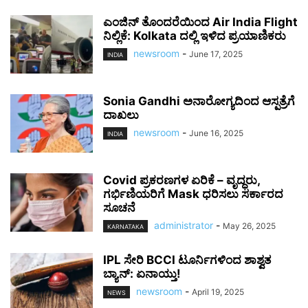
ಎಂಜಿನ್ ತೊಂದರೆಯಿಂದ Air India Flight
ನಿಲ್ಲಿಕೆ: Kolkata ದಲ್ಲಿ ಇಳಿದ ಪ್ರಯಾಣಿಕರು
newsroom
-
June 17, 2025
INDIA
Sonia Gandhi ಅನಾರೋಗ್ಯದಿಂದ ಆಸ್ಪತ್ರೆಗೆ
ದಾಖಲು
newsroom
-
June 16, 2025
INDIA
Covid ಪ್ರಕರಣಗಳ ಏರಿಕೆ – ವೃದ್ಧರು,
ಗರ್ಭಿಣಿಯರಿಗೆ Mask ಧರಿಸಲು ಸರ್ಕಾರದ
ಸೂಚನೆ
administrator
-
May 26, 2025
KARNATAKA
IPL ಸೇರಿ BCCI ಟೂರ್ನಿಗಳಿಂದ ಶಾಶ್ವತ
ಬ್ಯಾನ್: ಏನಾಯ್ತು!
newsroom
-
April 19, 2025
NEWS