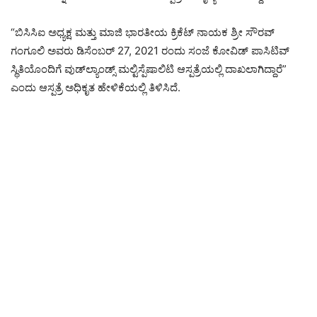
“ಬಿಸಿಸಿಐ ಅಧ್ಯಕ್ಷ ಮತ್ತು ಮಾಜಿ ಭಾರತೀಯ ಕ್ರಿಕೆಟ್ ನಾಯಕ ಶ್ರೀ ಸೌರವ್
ಗಂಗೂಲಿ ಅವರು ಡಿಸೆಂಬರ್ 27, 2021 ರಂದು ಸಂಜೆ ಕೋವಿಡ್ ಪಾಸಿಟಿವ್
ಸ್ಥಿತಿಯೊಂದಿಗೆ ವುಡ್‌ಲ್ಯಾಂಡ್ಸ್ ಮಲ್ಟಿಸ್ಪೆಷಾಲಿಟಿ ಆಸ್ಪತ್ರೆಯಲ್ಲಿ ದಾಖಲಾಗಿದ್ದಾರೆ”
ಎಂದು ಆಸ್ಪತ್ರೆ ಅಧಿಕೃತ ಹೇಳಿಕೆಯಲ್ಲಿ ತಿಳಿಸಿದೆ.