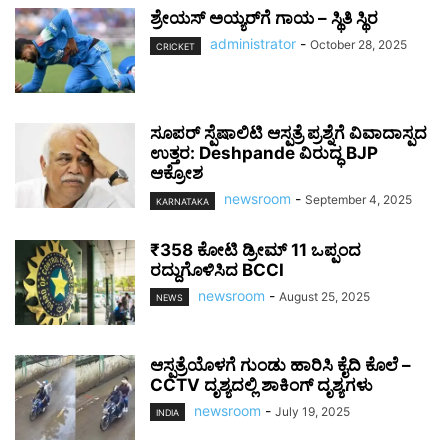
ಶ್ರೇಯಸ್ ಅಯ್ಯರ್‌ಗೆ ಗಾಯ – ಸ್ಥಿತಿ ಸ್ಥಿರ
administrator
-
October 28, 2025
CRICKET
ಸೂಪರ್ ಸ್ಪೆಷಾಲಿಟಿ ಆಸ್ಪತ್ರೆ ಪ್ರಶ್ನೆಗೆ ವಿವಾದಾಸ್ಪದ
ಉತ್ತರ: Deshpande ವಿರುದ್ಧ BJP
ಆಕ್ರೋಶ
newsroom
-
September 4, 2025
KARNATAKA
₹358 ಕೋಟಿ ಡ್ರೀಮ್ 11 ಒಪ್ಪಂದ
ರದ್ದುಗೊಳಿಸಿದ BCCI
newsroom
-
August 25, 2025
NEWS
ಆಸ್ಪತ್ರೆಯೊಳಗೆ ಗುಂಡು ಹಾರಿಸಿ ಕೈದಿ ಕೊಲೆ –
CCTV ದೃಶ್ಯದಲ್ಲಿ ಶಾಕಿಂಗ್ ದೃಶ್ಯಗಳು
newsroom
-
July 19, 2025
INDIA