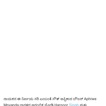
ನಾಯಕನ ಈ ನಿರ್ಣಯ ಸರಿ ಎಂಬಂತೆ ಸೌತ್ ಆಫ್ರಿಕಾದ ಬೌಲರ್ Aphiwe
Mnyanda ಭಾರತದ ಆರಂಭಿಕ ಜೋಡಿ Harnoor
Singh
ಮತ್ತು