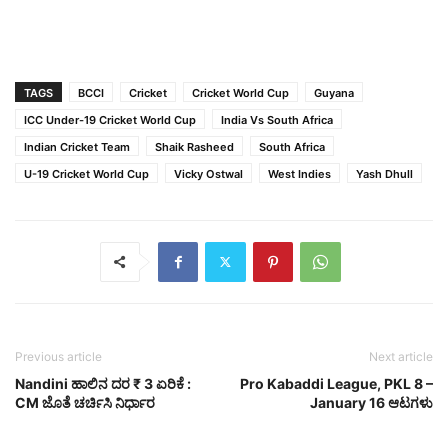
TAGS
BCCI
Cricket
Cricket World Cup
Guyana
ICC Under-19 Cricket World Cup
India Vs South Africa
Indian Cricket Team
Shaik Rasheed
South Africa
U-19 Cricket World Cup
Vicky Ostwal
West Indies
Yash Dhull
Previous article
Next article
Nandini ಹಾಲಿನ ದರ ₹ 3 ಏರಿಕೆ :
Pro Kabaddi League, PKL 8 –
CM ಜೊತೆ ಚರ್ಚಿಸಿ ನಿರ್ಧಾರ
January 16 ಆಟಗಳು