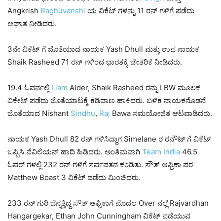
Angkrish
Raghuvanshi
ಯ ವಿಕೆಟ್ ಗಳನ್ನು 11 ರನ್ ಗಳಿಗೆ ಪಡೆದು
ಆಘಾತ ನೀಡಿದರು.
3ನೇ ವಿಕೆಟ್ ಗೆ ಜೊತೆಯಾದ ನಾಯಕ Yash Dhull ಮತ್ತು ಉಪ ನಾಯಕ
Shaik Rasheed 71 ರನ್ ಗಳಿಂದ ಭಾರತಕ್ಕೆ ಚೇತರಿಕೆ ನೀಡಿದರು.
19.4 ಓವರ್ನಲ್ಲಿ
Liam
Alder, Shaik Rasheed ರನ್ನು LBW ಮೂಲಕ
ವಿಕೇಟ್ ಪಡೆದು ಜೊತೆಯಾಟಕ್ಕೆ ಕಡಿವಾಣ ಹಾಕಿದರು. ಬಳಿಕ ನಾಯಕನೊಡನೆ
ಜೊತೆಯಾದ Nishant
Sindhu
,
Raj
Bawa ಸಮಯೋಜಿತ ಆಟವಾಡಿದರು.
ನಾಯಕ Yash Dhull 82 ರನ್ ಗಳಿಸಿದ್ದಾಗ Simelane ರ ರನೌಟ್ ಗೆ ವಿಕೆಟ್
ಒಪ್ಪಿಸಿ ಪೆವಿಲಿಯನ್ ಹಾದಿ ಹಿಡಿದರು. ಅಂತಿಮವಾಗಿ
Team
India
46.5
ಓವರ್ ಗಳಲ್ಲಿ 232 ರನ್ ಗಳಿಗೆ ಸರ್ವಪತನ ಕಂಡಿತು. ಸೌತ್ ಆಫ್ರಿಕಾ ಪರ
Matthew Boast 3 ವಿಕೆಟ್ ಪಡೆದು ಮಿಂಚಿದರು.
233 ರನ್ ಗುರಿ ಬೆನ್ನತ್ತಿದ್ದ ಸೌತ್ ಆಫ್ರಿಕಾಗೆ ಮೊದಲ Over ನಲ್ಲೆ Rajvardhan
Hangargekar, Ethan John Cunningham ವಿಕೆಟ್ ಪಡೆಯುವ