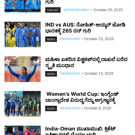
ಗುರಿ
administrator
-
October 25, 2025
CRICKET
IND vs AUS: ರೋಹಿತ್-ಅಯ್ಯರ್ ಜೋಡಿ
ಭಾರತಕ್ಕೆ 265 ರನ್ ಗುರಿ
newsroom
-
October 23, 2025
NEWS
ಮಹಿಳಾ ಏಕದಿನ ವಿಶ್ವಕಪ್‌ನಲ್ಲಿ ದಾಖಲೆ ಬರೆದ
ಸ್ಮೃತಿ ಮಂಧಾನ
newsroom
-
October 13, 2025
NEWS
Women’s World Cup: ಇಂಗ್ಲೆಂಡ್
ಬಾಂಗ್ಲಾದೇಶ ವಿರುದ್ಧ ಗೆದ್ದು ಅಗ್ರಸ್ಥಾನಕ್ಕೆ
newsroom
-
October 8, 2025
NEWS
India-Oman ಮುಖಾಮುಖಿ: ಕ್ರಿಕೆಟ್
ಇತಿಹಾಸದಲ್ಲಿ ಮೊದಲ ಬಾರಿ