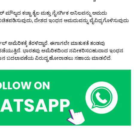
ಮೌಲ್ಯದ ಕಚ್ಚಾ ತೈಲ ಮತ್ತು ನೈಸರ್ಗಿಕ ಅನಿಲವನ್ನು ಆಮದು
ೆ ಖಚಿತಪಡಿಸುವುದು, ದೇಶದ ಇಂಧನ ಆಮದುವನ್ನು ವೈವಿಧ್ಯಗೊಳಿಸುವುದು
ಅಮೆರಿಕಕ್ಕೆ ತೆರಳಿದ್ದಾರೆ. ಈಗಾಗಲೇ ಮಾತುಕತೆ ತಂಡವು
 ಚರ್ಚೆ ನಡೆಯುತ್ತಿದೆ. ಭಾರತವು ಅಮೆರಿಕದಿಂದ ನವೀಕರಿಸಬಹುದಾದ ಇಂಧನ
ವಾಮಾನ ಬದಲಾವಣೆಯ ವಿರುದ್ಧ ಹೋರಾಡಲು ಸಹಾಯ ಮಾಡಲಿದೆ.