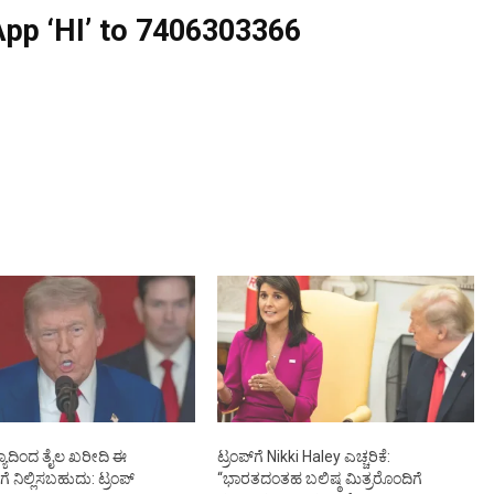
pp ‘HI’ to
7406303366
ಯಾದಿಂದ ತೈಲ ಖರೀದಿ ಈ
ಟ್ರಂಪ್‌ಗೆ Nikki Haley ಎಚ್ಚರಿಕೆ:
 ನಿಲ್ಲಿಸಬಹುದು: ಟ್ರಂಪ್
“ಭಾರತದಂತಹ ಬಲಿಷ್ಠ ಮಿತ್ರರೊಂದಿಗೆ