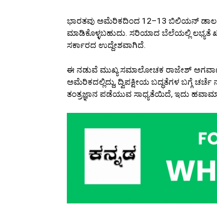
ಭಾರತವು ಅಮೆರಿಕದಿಂದ 12–13 ಬಿಲಿಯನ್ ಡಾಲರ್ 
ಮಾಡಿಕೊಳ್ಳಬಹುದು. ಸರಿಯಾದ ಬೆಲೆಯಲ್ಲಿ ಲಭ್ಯತ
ಸರ್ಕಾರದ ಉದ್ದೇಶವಾಗಿದೆ.
ಈ ನಡುವೆ ಮುಖ್ಯ ಸಮಾಲೋಚಕ ರಾಜೇಶ್ ಅಗರ್ವಾಲ್ 
ಅಮೆರಿಕದಲ್ಲಿದ್ದು, ದ್ವಿಪಕ್ಷೀಯ ಬದ್ಧತೆಗಳ ಬಗ್ಗೆ
ತಂತ್ರಜ್ಞಾನ ಪಡೆಯುವ ಸಾಧ್ಯತೆಯಿದೆ, ಇದು ಹ