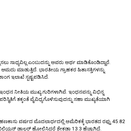
ಲ್ಲಿಸಲು ಸಾಧ್ಯವಿಲ್ಲ ಎಂಬುದನ್ನು ಅವರು ಅರ್ಥ ಮಾಡಿಕೊಂಡಿದ್ದಾರೆ.
್ ಆಮದು ಮಾಡುತ್ತಿದೆ. ಭಾರತೀಯ ಗ್ರಾಹಕರ ಹಿತಾಸಕ್ತಿಗಳನ್ನು
ಗ ಇಲಾಖೆ ಸ್ಪಷ್ಟಪಡಿಸಿದೆ.
್ಮ ಇಂಧನ ನೀತಿಯ ಮುಖ್ಯ ಗುರಿಗಳಾಗಿವೆ. ಇಂಧನವನ್ನು ವಿಭಿನ್ನ
ಥಿತಿಗೆ ತಕ್ಕಂತೆ ವೈವಿಧ್ಯಗೊಳಿಸುವುದನ್ನು ಸಹಾ ಮುಖ್ಯತೆಯಾಗಿ
 ಹಣಕಾಸು ವರ್ಷದ ಮೊದಲಾರ್ಧದಲ್ಲಿ ಅಮೆರಿಕಕ್ಕೆ ಭಾರತದ ರಫ್ತು 45.82
ಿಲಿಯನ್ ಡಾಲರ್ ಹೋಲಿಸಿದರೆ ಶೇಕಡಾ 13.3 ಹೆಚ್ಚಾಗಿದೆ.