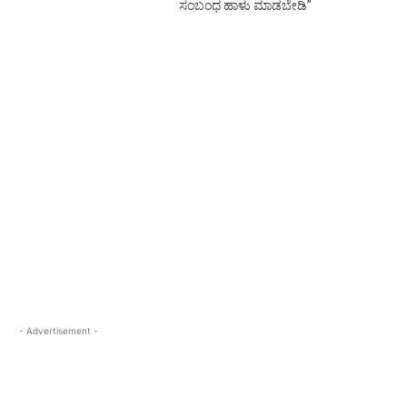
ಸಂಬಂಧ ಹಾಳು ಮಾಡಬೇಡಿ”
- Advertisement -