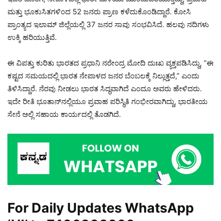
ಮತ್ತು ಭೂಕುಸಿತಗಳಿಂದ 52 ಜನರು ಪ್ರಾಣ ಕಳೆದುಕೊಂಡಿದ್ದಾರೆ. ಕೋಸಿ
ಪ್ರಾಂತ್ಯದ ಇಲಾಮ್ ಜಿಲ್ಲೆಯಲ್ಲಿ 37 ಜನರ ಸಾವು ಸಂಭವಿಸಿದೆ. ಹಲವು ನದಿಗಳು
ಉಕ್ಕಿ ಹರಿಯುತ್ತಿವೆ.
ಈ ವಿಪತ್ತು ಕುರಿತು ಭಾರತದ ಪ್ರಧಾನಿ ನರೇಂದ್ರ ಮೋದಿ ದುಃಖ ವ್ಯಕ್ತಪಡಿಸಿದ್ದು, “ಈ
ಕಷ್ಟದ ಸಮಯದಲ್ಲಿ ಭಾರತ ನೇಪಾಳದ ಜನರ ಬೆಂಬಲಕ್ಕೆ ನಿಲ್ಲುತ್ತದೆ,” ಎಂದು
ತಿಳಿಸಿದ್ದಾರೆ. ನೆರವು ನೀಡಲು ಭಾರತ ಸಿದ್ಧವಾಗಿದೆ ಎಂದೂ ಅವರು ಹೇಳಿದರು.
ಇದೇ ರೀತಿ ಭೂತಾನ್‌ನಲ್ಲಿಯೂ ಪ್ರವಾಹ ಪರಿಸ್ಥಿತಿ ಗಂಭೀರವಾಗಿದ್ದು, ಭಾರತೀಯ
ಸೇನೆ ಅಲ್ಲಿ ಸಹಾಯ ಕಾರ್ಯದಲ್ಲಿ ತೊಡಗಿದೆ.
For Daily Updates WhatsApp