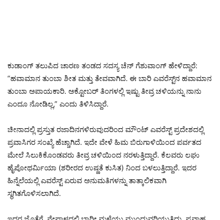
ಕುಡಾಂಗ್ ತಲುಪಿದ ಚಾರಣ ತಂಡದ ಸದಸ್ಯ ಚೆನ್ ಗೆಶುವಾಂಗ್ ಹೇಳಿದ್ದಾರೆ:
“ಹವಾಮಾನ ತುಂಬಾ ಶೀತ ಮತ್ತು ತೇವವಾಗಿದೆ. ಈ ಬಾರಿ ಎವರೆಸ್ಟ್‌ನ ಹವಾಮಾನ
ತುಂಬಾ ಅಪಾಯಕಾರಿ. ಅಕ್ಟೋಬರ್ ತಿಂಗಳಲ್ಲಿ ಇಷ್ಟು ತೀವ್ರ ಚಳಿಯನ್ನು ನಾನು
ಎಂದೂ ನೋಡಿಲ್ಲ,” ಎಂದು ತಿಳಿಸಿದ್ದಾರೆ.
ಚೀನಾದಲ್ಲಿ ಪ್ರಸ್ತುತ ರಜಾದಿನಗಳಿರುವುದರಿಂದ ಮೌಂಟ್ ಎವರೆಸ್ಟ್ ಪ್ರದೇಶದಲ್ಲಿ
ಪ್ರವಾಸಿಗರ ಸಂಖ್ಯೆ ಹೆಚ್ಚಾಗಿದೆ. ಇದೇ ವೇಳೆ ಹಿಮ ಬಿರುಗಾಳಿಯಿಂದ ಪರ್ವತದ
ಮೇಲೆ ಸಿಲುಕಿಕೊಂಡವರು ತೀವ್ರ ಚಳಿಯಿಂದ ನರಳುತ್ತಿದ್ದಾರೆ. ಕೆಲವರು ಲಘು
ಹೈಪೋಥರ್ಮಿಯಾ (ಶರೀರದ ಉಷ್ಣತೆ ಕುಸಿತ) ನಿಂದ ಬಳಲುತ್ತಿದ್ದಾರೆ. ಇದರ
ಹಿನ್ನೆಲೆಯಲ್ಲಿ ಎವರೆಸ್ಟ್ ಏರುವ ಅನುಮತಿಗಳನ್ನು ತಾತ್ಕಾಲಿಕವಾಗಿ
ಸ್ಥಗಿತಗೊಳಿಸಲಾಗಿದೆ.
ಇದರ ಜೊತೆಗೆ, ನೇಪಾಳದಲ್ಲಿ ಭಾರೀ ಮಳೆಯು ಮುಂದುವರಿಯುತ್ತಿದ್ದು, ಪ್ರವಾಹ