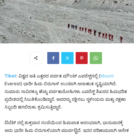
Tibet
: ವಿಶ್ವದ ಅತಿ ಎತ್ತರದ ಪರ್ವತ ಮೌಂಟ್ ಎವರೆಸ್ಟ್‌ನಲ್ಲಿ (
Mount
Everest) ಭಾರೀ ಹಿಮ ಬಿರುಗಾಳಿ ಉಂಟಾಗಿ ಅನಾಹುತ ಸೃಷ್ಟಿಯಾಗಿದೆ.
ಸುಮಾರು ಸಾವಿರಕ್ಕೂ ಹೆಚ್ಚು ಪರ್ವತಾರೋಹಿಗಳು ಎವರೆಸ್ಟ್ ಶಿಖರದ ಹಿಮಭರಿತ
ಪ್ರದೇಶದಲ್ಲಿ ಸಿಲುಕಿಕೊಂಡಿದ್ದಾರೆ. ಅವರನ್ನು ರಕ್ಷಿಸಲು ಸ್ಥಳೀಯರು ಮತ್ತು ರಕ್ಷಣಾ
ಸಿಬ್ಬಂದಿ ಹಗಲಿರುಳು ಶ್ರಮಿಸುತ್ತಿದ್ದಾರೆ.
ಟಿಬೆಟ್ ನಲ್ಲಿ ಶುಕ್ರವಾರ ಸಂಜೆಯಿಂದ ಹಿಮಪಾತ ಆರಂಭವಾಗಿ, ಭಾನುವಾರಕ್ಕೆ
ಅದು ಭಾರೀ ಹಿಮ ಬಿರುಗಾಳಿಯಾಗಿ ಮಾರ್ಪಟ್ಟಿದೆ. ಇದರ ಪರಿಣಾಮವಾಗಿ ಅನೇಕ