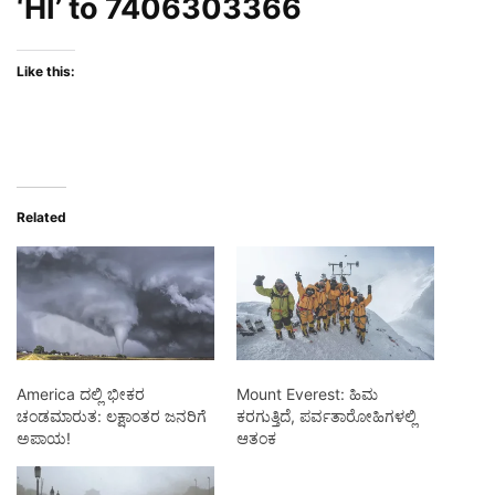
‘HI’ to
7406303366
Like this:
Related
America ದಲ್ಲಿ ಭೀಕರ
Mount Everest: ಹಿಮ
ಚಂಡಮಾರುತ: ಲಕ್ಷಾಂತರ ಜನರಿಗೆ
ಕರಗುತ್ತಿದೆ, ಪರ್ವತಾರೋಹಿಗಳಲ್ಲಿ
ಅಪಾಯ!
ಆತಂಕ