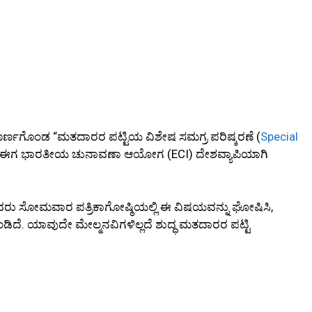
ಪೂರ್ಣಗೊಂಡ “ಮತದಾರರ ಪಟ್ಟಿಯ ವಿಶೇಷ ಸಮಗ್ರ ಪರಿಷ್ಕರಣೆ (
Special
 ಈಗ ಭಾರತೀಯ ಚುನಾವಣಾ ಆಯೋಗ (ECI) ದೇಶವ್ಯಾಪಿಯಾಗಿ
ವರು ಸೋಮವಾರ ಪತ್ರಿಕಾಗೋಷ್ಠಿಯಲ್ಲಿ ಈ ವಿಷಯವನ್ನು ಘೋಷಿಸಿ,
ಂಡಿದೆ. ಯಾವುದೇ ಮೇಲ್ಮನವಿಗಳಿಲ್ಲದೆ ಶುದ್ಧ ಮತದಾರರ ಪಟ್ಟಿ