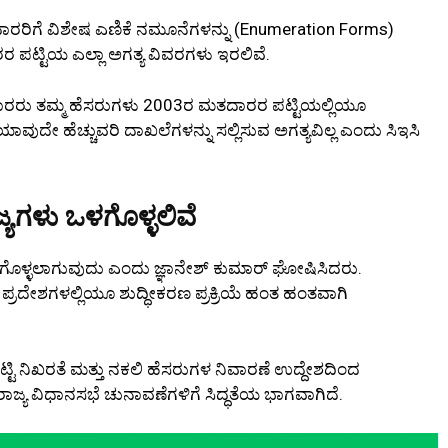
ಾರರಿಗೆ ವಿಶೇಷ ಎಣಿಕೆ ನಮೂನೆಗಳನ್ನು (Enumeration Forms)
ಾರರ ಪಟ್ಟಿಯ ಎಲ್ಲಾ ಅಗತ್ಯ ವಿವರಗಳು ಇರಲಿವೆ.
ತದಾರರು ತಮ್ಮ ಹೆಸರುಗಳು 2003ರ ಮತದಾರರ ಪಟ್ಟಿಯಲ್ಲಿಯೂ
ಿ ಯಾವುದೇ ಹೆಚ್ಚುವರಿ ದಾಖಲೆಗಳನ್ನು ಸಲ್ಲಿಸುವ ಅಗತ್ಯವಿಲ್ಲ ಎಂದು ಸಿಇಸಿ
ಜ್ಯಗಳು ಒಳಗೊಳ್ಳಲಿವೆ
ೈಗೊಳ್ಳಲಾಗುವುದು ಎಂದು ಜ್ಞಾನೇಶ್ ಕುಮಾರ್ ಘೋಷಿಸಿದರು.
ಪ್ರದೇಶಗಳಲ್ಲಿಯೂ ಶುದ್ಧೀಕರಣ ಪ್ರಕ್ರಿಯೆ ಹಂತ ಹಂತವಾಗಿ
ನಿಖರತೆ ಮತ್ತು ನಕಲಿ ಹೆಸರುಗಳ ನಿವಾರಣೆ ಉದ್ದೇಶದಿಂದ
ರಾಜ್ಯ ವಿಧಾನಸಭೆ ಚುನಾವಣೆಗಳಿಗೆ ಸಿದ್ಧತೆಯ ಭಾಗವಾಗಿದೆ.