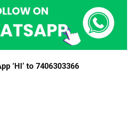
pp ‘HI’ to
7406303366