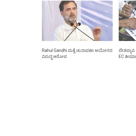
Rahul Gandhi ಮತ್ತೆ ಚುನಾವಣಾ ಆಯೋಗದ
ದೇಶವ್ಯಾಪಿ
ವಿರುದ್ಧ ಆರೋಪ
EC ತೀರ್