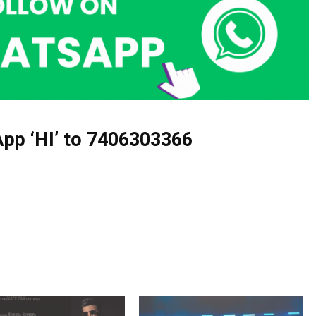
pp ‘HI’ to
7406303366