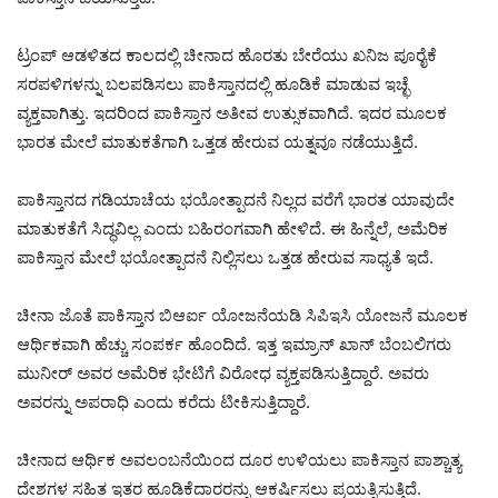
ಟ್ರಂಪ್ ಆಡಳಿತದ ಕಾಲದಲ್ಲಿ ಚೀನಾದ ಹೊರತು ಬೇರೆಯು ಖನಿಜ ಪೂರೈಕೆ
ಸರಪಳಿಗಳನ್ನು ಬಲಪಡಿಸಲು ಪಾಕಿಸ್ತಾನದಲ್ಲಿ ಹೂಡಿಕೆ ಮಾಡುವ ಇಚ್ಛೆ
ವ್ಯಕ್ತವಾಗಿತ್ತು. ಇದರಿಂದ ಪಾಕಿಸ್ತಾನ ಅತೀವ ಉತ್ಸುಕವಾಗಿದೆ. ಇದರ ಮೂಲಕ
ಭಾರತ ಮೇಲೆ ಮಾತುಕತೆಗಾಗಿ ಒತ್ತಡ ಹೇರುವ ಯತ್ನವೂ ನಡೆಯುತ್ತಿದೆ.
ಪಾಕಿಸ್ತಾನದ ಗಡಿಯಾಚೆಯ ಭಯೋತ್ಪಾದನೆ ನಿಲ್ಲದ ವರೆಗೆ ಭಾರತ ಯಾವುದೇ
ಮಾತುಕತೆಗೆ ಸಿದ್ಧವಿಲ್ಲ ಎಂದು ಬಹಿರಂಗವಾಗಿ ಹೇಳಿದೆ. ಈ ಹಿನ್ನೆಲೆ, ಅಮೆರಿಕ
ಪಾಕಿಸ್ತಾನ ಮೇಲೆ ಭಯೋತ್ಪಾದನೆ ನಿಲ್ಲಿಸಲು ಒತ್ತಡ ಹೇರುವ ಸಾಧ್ಯತೆ ಇದೆ.
ಚೀನಾ ಜೊತೆ ಪಾಕಿಸ್ತಾನ ಬಿಆರ್ಐ ಯೋಜನೆಯಡಿ ಸಿಪಿಇಸಿ ಯೋಜನೆ ಮೂಲಕ
ಆರ್ಥಿಕವಾಗಿ ಹೆಚ್ಚು ಸಂಪರ್ಕ ಹೊಂದಿದೆ. ಇತ್ತ ಇಮ್ರಾನ್ ಖಾನ್ ಬೆಂಬಲಿಗರು
ಮುನೀರ್ ಅವರ ಅಮೆರಿಕ ಭೇಟಿಗೆ ವಿರೋಧ ವ್ಯಕ್ತಪಡಿಸುತ್ತಿದ್ದಾರೆ. ಅವರು
ಅವರನ್ನು ಅಪರಾಧಿ ಎಂದು ಕರೆದು ಟೀಕಿಸುತ್ತಿದ್ದಾರೆ.
ಚೀನಾದ ಆರ್ಥಿಕ ಅವಲಂಬನೆಯಿಂದ ದೂರ ಉಳಿಯಲು ಪಾಕಿಸ್ತಾನ ಪಾಶ್ಚಾತ್ಯ
ದೇಶಗಳ ಸಹಿತ ಇತರ ಹೂಡಿಕೆದಾರರನ್ನು ಆಕರ್ಷಿಸಲು ಪ್ರಯತ್ನಿಸುತ್ತಿದೆ.