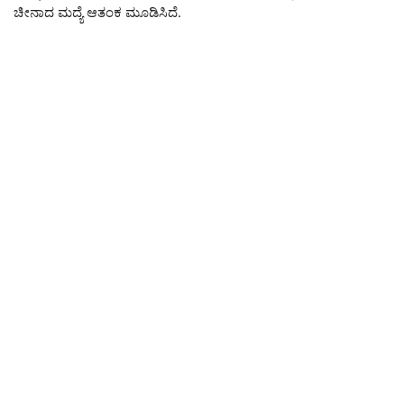
ಚೀನಾದ ಮದ್ಯೆ ಆತಂಕ ಮೂಡಿಸಿದೆ.