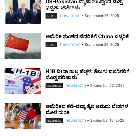
US-Pakistan ವ್ಯಾಪಾರ ಒಪ್ಪಂದ ಮತ್ತು
ಭದ್ರತಾ ಚರ್ಚೆಗಳು
newsroom
-
September 26, 2025
NEWS
ಅಮೆರಿಕ ಸುಂಕದ ಬೆದರಿಕೆಗೆ China ಎಚ್ಚರಿಕೆ
newsroom
-
September 25, 2025
NEWS
H1B ವೀಸಾ ಶುಲ್ಕ ಹೆಚ್ಚಳ: ತೆಲುಗು ವಲಸಿಗರಿಗೆ
ದೊಡ್ಡ ಪರಿಣಾಮ
newsroom
-
September 22, 2025
BUSINESS
ಅಮೆರಿಕದ ಕರೆ–ರಷ್ಯಾ ತೈಲ ಆಮದು ದೇಶಗಳ
ಮೇಲೆ ಸುಂಕ
newsroom
-
September 16, 2025
BUSINESS