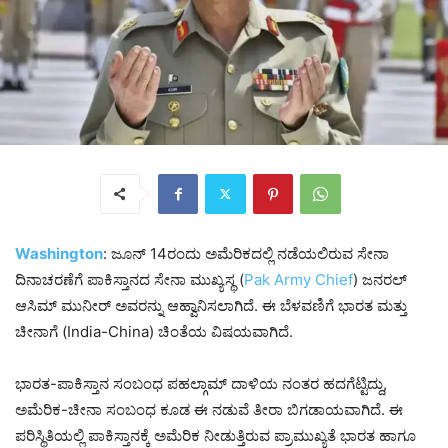
Washington
: ಜೂನ್ 14ರಂದು ಅಮೆರಿಕದಲ್ಲಿ ನಡೆಯಲಿರುವ ಸೇನಾ
ದಿನಾಚರಣೆಗೆ ಪಾಕಿಸ್ತಾನದ ಸೇನಾ ಮುಖ್ಯಸ್ಥ (
Pak
Army
Chief
) ಜನರಲ್
ಆಸಿಮ್ ಮುನೀರ್ ಅವರನ್ನು ಆಹ್ವಾನಿಸಲಾಗಿದೆ. ಈ ಬೆಳವಣಿಗೆ ಭಾರತ ಮತ್ತು
ಚೀನಾಗೆ (India-China) ಚಿಂತೆಯ ವಿಷಯವಾಗಿದೆ.
ಭಾರತ-ಪಾಕಿಸ್ತಾನ ಸಂಬಂಧ ಪಹಲ್ಗಾಮ್ ದಾಳಿಯ ನಂತರ ಹದಗೆಟ್ಟಿದ್ದು,
ಅಮೆರಿಕ-ಚೀನಾ ಸಂಬಂಧ ಕೂಡ ಈ ನಡುವೆ ತೀರಾ ಬಿಗಡಾಯವಾಗಿದೆ. ಈ
ಪರಿಸ್ಥಿತಿಯಲ್ಲಿ ಪಾಕಿಸ್ತಾನಕ್ಕೆ ಅಮೆರಿಕ ನೀಡುತ್ತಿರುವ ಪ್ರಾಮುಖ್ಯತೆ ಭಾರತ ಹಾಗೂ