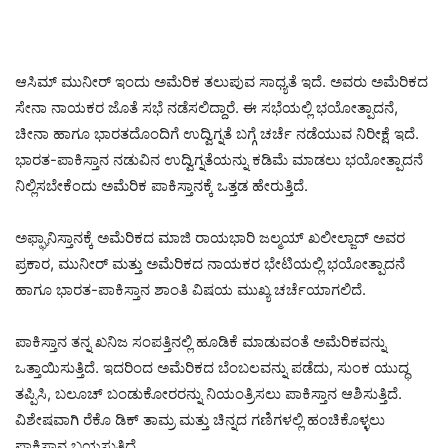
ಆಸಿಮ್ ಮುನೀರ್ ಇಂದು ಅಮೆರಿಕ ತಲುಪುವ ಸಾಧ್ಯತೆ ಇದೆ. ಅವರು ಅಮೆರಿಕದ
ಸೇನಾ ನಾಯಕರ ಜೊತೆ ಸಭೆ ನಡೆಸಲಿದ್ದಾರೆ. ಈ ಸಭೆಯಲ್ಲಿ ಭಯೋತ್ಪಾದನೆ,
ಚೀನಾ ಹಾಗೂ ಭಾರತದೊಂದಿಗೆ ಉದ್ವಿಗ್ನತೆ ಬಗ್ಗೆ ಚರ್ಚೆ ನಡೆಯುವ ನಿರೀಕ್ಷೆ ಇದೆ.
ಭಾರತ-ಪಾಕಿಸ್ತಾನ ನಡುವಿನ ಉದ್ವಿಗ್ನತೆಯನ್ನು ಕಡಿಮೆ ಮಾಡಲು ಭಯೋತ್ಪಾದನೆ
ನಿಲ್ಲಿಸಬೇಕೆಂದು ಅಮೆರಿಕ ಪಾಕಿಸ್ತಾನಕ್ಕೆ ಒತ್ತಡ ಹೇರುತ್ತಿದೆ.
ಅಫ್ಘಾನಿಸ್ತಾನಕ್ಕೆ ಅಮೆರಿಕದ ಮಾಜಿ ರಾಯಭಾರಿ ಜಲ್ಮಯ್ ಖಲೀಲ್ಜಾದ್ ಅವರ
ಪ್ರಕಾರ, ಮುನೀರ್ ಮತ್ತು ಅಮೆರಿಕದ ನಾಯಕರ ಭೇಟಿಯಲ್ಲಿ ಭಯೋತ್ಪಾದನೆ
ಹಾಗೂ ಭಾರತ-ಪಾಕಿಸ್ತಾನ ಶಾಂತಿ ವಿಷಯ ಮುಖ್ಯ ಚರ್ಚೆಯಾಗಲಿದೆ.
ಪಾಕಿಸ್ತಾನ ತನ್ನ ಖನಿಜ ಸಂಪತ್ತಿನಲ್ಲಿ ಹೂಡಿಕೆ ಮಾಡುವಂತೆ ಅಮೆರಿಕವನ್ನು
ಒತ್ತಾಯಿಸುತ್ತಿದೆ. ಇದರಿಂದ ಅಮೆರಿಕದ ಬೆಂಬಲವನ್ನು ಪಡೆದು, ಸುಂಕ ಯುದ್ಧ
ತಪ್ಪಿಸಿ, ಬಲೂಚ್ ಬಂಡುಕೋರರನ್ನು ನಿಯಂತ್ರಿಸಲು ಪಾಕಿಸ್ತಾನ ಆಶಿಸುತ್ತಿದೆ.
ವಿಶೇಷವಾಗಿ ರೆಕೊ ಡಿಕ್ ತಾಮ್ರ ಮತ್ತು ಚಿನ್ನದ ಗಣಿಗಳಲ್ಲಿ ಹಂಚಿಕೊಳ್ಳಲು
ಪಾಕಿಸ್ತಾನ ಬಯಸುತ್ತಿದೆ.