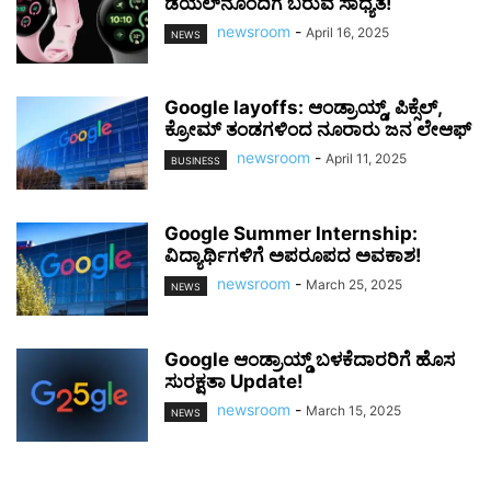
ಡಯಲ್‌ನೊಂದಿಗೆ ಬರುವ ಸಾಧ್ಯತೆ!
newsroom
-
April 16, 2025
NEWS
Google layoffs: ಆಂಡ್ರಾಯ್ಡ್, ಪಿಕ್ಸೆಲ್,
ಕ್ರೋಮ್ ತಂಡಗಳಿಂದ ನೂರಾರು ಜನ ಲೇಆಫ್
newsroom
-
April 11, 2025
BUSINESS
Google Summer Internship:
ವಿದ್ಯಾರ್ಥಿಗಳಿಗೆ ಅಪರೂಪದ ಅವಕಾಶ!
newsroom
-
March 25, 2025
NEWS
Google ಆಂಡ್ರಾಯ್ಡ್ ಬಳಕೆದಾರರಿಗೆ ಹೊಸ
ಸುರಕ್ಷತಾ Update!
newsroom
-
March 15, 2025
NEWS