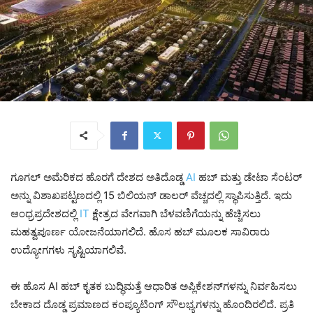
ಗೂಗಲ್ ಅಮೆರಿಕದ ಹೊರಗೆ ದೇಶದ ಅತಿದೊಡ್ಡ
AI
ಹಬ್ ಮತ್ತು ಡೇಟಾ ಸೆಂಟರ್
ಅನ್ನು ವಿಶಾಖಪಟ್ಟಣದಲ್ಲಿ 15 ಬಿಲಿಯನ್ ಡಾಲರ್ ವೆಚ್ಚದಲ್ಲಿ ಸ್ಥಾಪಿಸುತ್ತಿದೆ. ಇದು
ಆಂಧ್ರಪ್ರದೇಶದಲ್ಲಿ
IT
ಕ್ಷೇತ್ರದ ವೇಗವಾಗಿ ಬೆಳವಣಿಗೆಯನ್ನು ಹೆಚ್ಚಿಸಲು
ಮಹತ್ವಪೂರ್ಣ ಯೋಜನೆಯಾಗಲಿದೆ. ಹೊಸ ಹಬ್ ಮೂಲಕ ಸಾವಿರಾರು
ಉದ್ಯೋಗಗಳು ಸೃಷ್ಟಿಯಾಗಲಿವೆ.
ಈ ಹೊಸ AI ಹಬ್ ಕೃತಕ ಬುದ್ಧಿಮತ್ತೆ ಆಧಾರಿತ ಅಪ್ಲಿಕೇಶನ್‌ಗಳನ್ನು ನಿರ್ವಹಿಸಲು
ಬೇಕಾದ ದೊಡ್ಡ ಪ್ರಮಾಣದ ಕಂಪ್ಯೂಟಿಂಗ್ ಸೌಲಭ್ಯಗಳನ್ನು ಹೊಂದಿರಲಿದೆ. ಪ್ರತಿ