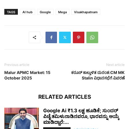
TAGS
AI hub
Google
Mega
Visakhapatnam
Previous article
Next article
Malur APMC Market: 15
ಕರೂರ್ ಕಾಲ್ತುಳಿತ ದುರಂತ:CM MK
October 2025
Stalin ವಿಧಾನಸಭೆಗೆ ವಿವರಣೆ
RELATED ARTICLES
Google Ai ₹1.3 ಲಕ್ಷ ಹೂಡಿಕೆ; ಸುಂದರ್
ಪಿಚೈ ತಮಿಳುನಾಡಿನವರೂ, ಭಾರವನ್ನು ಆಯ್ಕೆ
ಮಾಡಿದ್ದಾರೆ:...