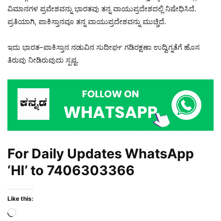
ವಿಮಾನಗಳ ಪ್ರವೇಶವನ್ನು ಭಾರತವು ತನ್ನ ವಾಯುಪ್ರದೇಶದಲ್ಲಿ ನಿಷೇಧಿಸಿದೆ.
ಪ್ರತಿಯಾಗಿ, ಪಾಕಿಸ್ತಾನವೂ ತನ್ನ ವಾಯುಪ್ರದೇಶವನ್ನು ಮುಚ್ಚಿದೆ.
ಇದು ಭಾರತ–ಪಾಕಿಸ್ತಾನ ನಡುವಿನ ಸುದೀರ್ಘ ಗಡಿರಕ್ಷಣಾ ಉದ್ವಿಗ್ನತೆಗೆ ಹೊಸ
ತಿರುವು ನೀಡಿರುವುದು ಸ್ಪಷ್ಟ.
For Daily Updates WhatsApp
‘HI’ to
7406303366
Like this:
Loading…