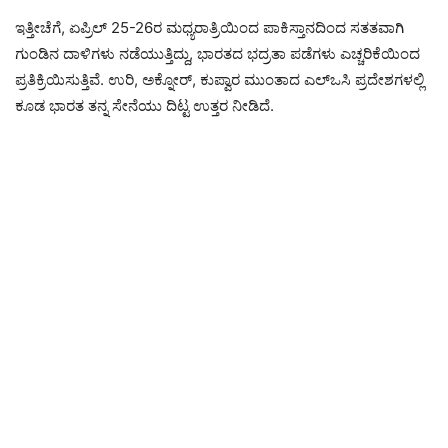
ಇತ್ತೀಚೆಗೆ, ಏಪ್ರಿಲ್ 25-26ರ ಮಧ್ಯರಾತ್ರಿಯಿಂದ ಪಾಕಿಸ್ತಾನದಿಂದ ಸತತವಾಗಿ
ಗುಂಡಿನ ದಾಳಿಗಳು ನಡೆಯುತ್ತಿದ್ದು, ಭಾರತದ ಭದ್ರತಾ ಪಡೆಗಳು ಎಚ್ಚರಿಕೆಯಿಂದ
ಪ್ರತಿಕ್ರಿಯಿಸುತ್ತಿವೆ. ಉರಿ, ಅಕ್ನೋರ್, ಕುಪ್ವಾರ ಮುಂತಾದ ಎಲ್ಒಸಿ ಪ್ರದೇಶಗಳಲ್ಲಿ
ಕೂಡ ಭಾರತ ತನ್ನ ಸೇನೆಯು ದಿಟ್ಟ ಉತ್ತರ ನೀಡಿದೆ.