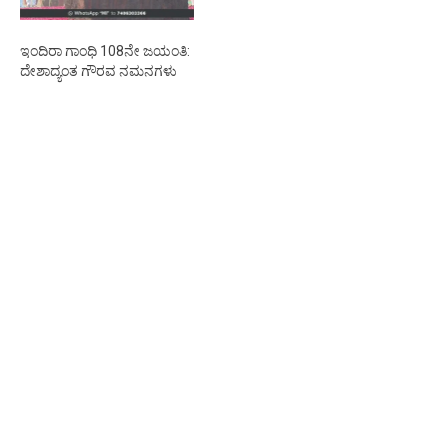
ಇಂದಿರಾ ಗಾಂಧಿ 108ನೇ ಜಯಂತಿ:
ದೇಶಾದ್ಯಂತ ಗೌರವ ನಮನಗಳು