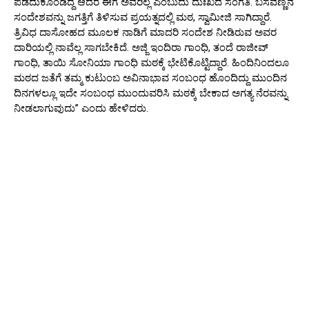
ಪಡೆದುಕೊಂಡಿದ್ದೆ ಆದರೆ ಈಗ ಅವರಿಲ್ಲ ಎಂಬುದು ದುಃಖದ ಸಂಗತಿ. ಬಸವಣ್ಣನ
ಸಂದೇಶವನ್ನು ಜಗತ್ತಿಗೆ ತಿಳಿಸುವ ಪ್ರಯತ್ನದಲ್ಲಿ ಮಠ, ಸ್ವಾಮೀಜಿ ಸಾಗಿದ್ದಾರೆ.
ತ್ರಿವಿಧ ದಾಸೋಹದ ಮೂಲಕ ನಾಡಿಗೆ ಮಾದರಿ ಸಂದೇಶ ನೀಡಿರುವ ಅವರ
ದಾರಿಯಲ್ಲಿ ನಾವೆಲ್ಲ ಸಾಗಬೇಕಿದೆ. ಅಜ್ಜಿ ಇಂದಿರಾ ಗಾಂಧಿ, ತಂದೆ ರಾಜೀವ್
ಗಾಂಧಿ, ತಾಯಿ ಸೋನಿಯಾ ಗಾಂಧಿ ಮಠಕ್ಕೆ ಭೇಟಿಕೊಟ್ಟಿದ್ದಾರೆ. ಹಿಂದಿನಿಂದಲೂ
ಮಠದ ಜತೆಗೆ ತಮ್ಮ ಕುಟುಂಬ ಅವಿನಾಭಾವ ಸಂಬಂಧ ಹೊಂದಿದ್ದು ಮುಂದಿನ
ದಿನಗಳಲ್ಲೂ ಇದೇ ಸಂಬಂಧ ಮುಂದುವರಿಸಿ ಮಠಕ್ಕೆ ಬೇಕಾದ ಅಗತ್ಯ ನೆರವನ್ನು
ನೀಡಲಾಗುವುದು” ಎಂದು ಹೇಳಿದರು.