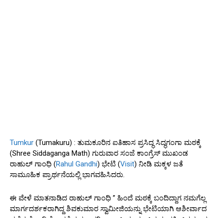
Tumkur
(Tumakuru) : ತುಮಕೂರಿನ ಐತಿಹಾಸ ಪ್ರಸಿದ್ಧ ಸಿದ್ಧಗಂಗಾ ಮಠಕ್ಕೆ
(Shree Siddaganga Math) ಗುರುವಾರ ಸಂಜೆ ಕಾಂಗ್ರೆಸ್ ಮುಖಂಡ
ರಾಹುಲ್ ಗಾಂಧಿ (
Rahul Gandhi
) ಭೇಟಿ (
Visit
) ನೀಡಿ ಮಕ್ಕಳ ಜತೆ
ಸಾಮೂಹಿಕ ಪ್ರಾರ್ಥನೆಯಲ್ಲಿ ಭಾಗವಹಿಸಿದರು.
ಈ ವೇಳೆ ಮಾತನಾಡಿದ ರಾಹುಲ್ ಗಾಂಧಿ ” ಹಿಂದೆ ಮಠಕ್ಕೆ ಬಂದಿದ್ದಾಗ ನಮಗೆಲ್ಲ
ಮಾರ್ಗದರ್ಶಕರಾಗಿದ್ದ ಶಿವಕುಮಾರ ಸ್ವಾಮೀಜಿಯನ್ನು ಭೇಟಿಯಾಗಿ ಆಶೀರ್ವಾದ