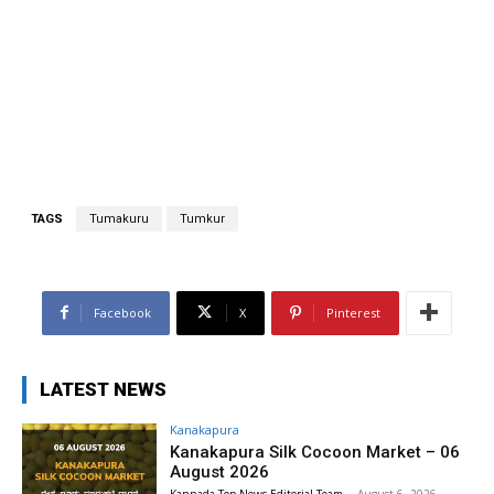
TAGS
Tumakuru
Tumkur
Facebook
X
Pinterest
LATEST NEWS
Kanakapura
Kanakapura Silk Cocoon Market – 06
August 2026
Kannada Top News Editorial Team
-
August 6, 2026