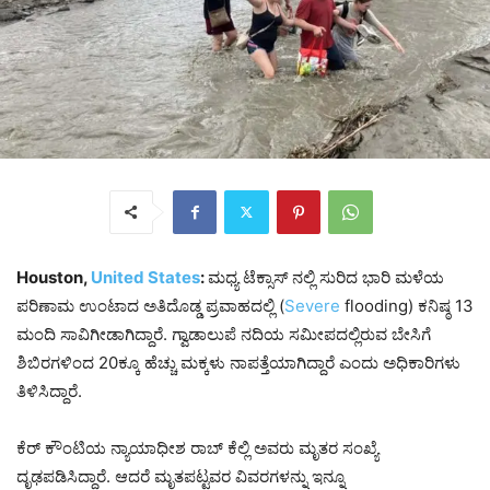
Houston,
United
States
:
ಮಧ್ಯ ಟೆಕ್ಸಾಸ್ ನಲ್ಲಿ ಸುರಿದ ಭಾರಿ ಮಳೆಯ
ಪರಿಣಾಮ ಉಂಟಾದ ಅತಿದೊಡ್ಡ ಪ್ರವಾಹದಲ್ಲಿ (
Severe
flooding) ಕನಿಷ್ಠ 13
ಮಂದಿ ಸಾವಿಗೀಡಾಗಿದ್ದಾರೆ. ಗ್ವಾಡಾಲುಪೆ ನದಿಯ ಸಮೀಪದಲ್ಲಿರುವ ಬೇಸಿಗೆ
ಶಿಬಿರಗಳಿಂದ 20ಕ್ಕೂ ಹೆಚ್ಚು ಮಕ್ಕಳು ನಾಪತ್ತೆಯಾಗಿದ್ದಾರೆ ಎಂದು ಅಧಿಕಾರಿಗಳು
ತಿಳಿಸಿದ್ದಾರೆ.
ಕೆರ್ ಕೌಂಟಿಯ ನ್ಯಾಯಾಧೀಶ ರಾಬ್ ಕೆಲ್ಲಿ ಅವರು ಮೃತರ ಸಂಖ್ಯೆ
ದೃಢಪಡಿಸಿದ್ದಾರೆ. ಆದರೆ ಮೃತಪಟ್ಟವರ ವಿವರಗಳನ್ನು ಇನ್ನೂ