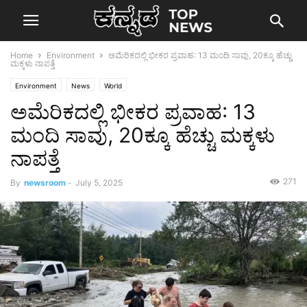
Home
Environment
ಅಮೆರಿಕದಲ್ಲಿ ಭೀಕರ ಪ್ರವಾಹ: 13 ಮಂದಿ ಸಾವು, 20ಕ್ಕೂ ಹೆಚ್ಚು
ಮಕ್ಕಳು ನಾಪತ್ತೆ
Environment
News
World
ಅಮೆರಿಕದಲ್ಲಿ ಭೀಕರ ಪ್ರವಾಹ: 13
ಮಂದಿ ಸಾವು, 20ಕ್ಕೂ ಹೆಚ್ಚು ಮಕ್ಕಳು
ನಾಪತ್ತೆ
271
By
newsroom
-
July 5, 2025