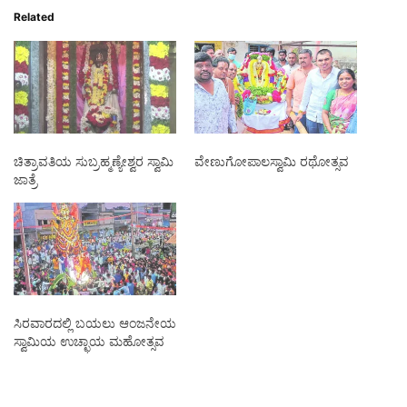
Related
ಚಿತ್ರಾವತಿಯ ಸುಬ್ರಹ್ಮಣ್ಯೇಶ್ವರ ಸ್ವಾಮಿ
ವೇಣುಗೋಪಾಲಸ್ವಾಮಿ ರಥೋತ್ಸವ
ಜಾತ್ರೆ
ಸಿರವಾರದಲ್ಲಿ ಬಯಲು ಆಂಜನೇಯ
ಸ್ವಾಮಿಯ ಉಚ್ಛಾಯ ಮಹೋತ್ಸವ