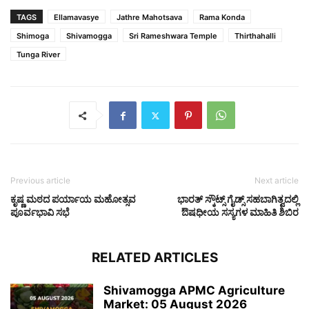
TAGS
Ellamavasye
Jathre Mahotsava
Rama Konda
Shimoga
Shivamogga
Sri Rameshwara Temple
Thirthahalli
Tunga River
Previous article
Next article
ಕೃಷ್ಣ ಮಠದ ಪರ್ಯಾಯ ಮಹೋತ್ಸವ
ಭಾರತ್ ಸ್ಕೌಟ್ಸ್ ಗೈಡ್ಸ್‌ ಸಹಬಾಗಿತ್ವದಲ್ಲಿ
ಪೂರ್ವಭಾವಿ ಸಭೆ
ಔಷಧೀಯ ಸಸ್ಯಗಳ ಮಾಹಿತಿ ಶಿಬಿರ
RELATED ARTICLES
Shivamogga APMC Agriculture
Market: 05 August 2026