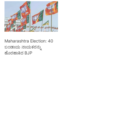
Maharashtra Election: 40
ಬಂಡಾಯ ನಾಯಕರನ್ನು
ಹೊರಹಾಕಿದ BJP