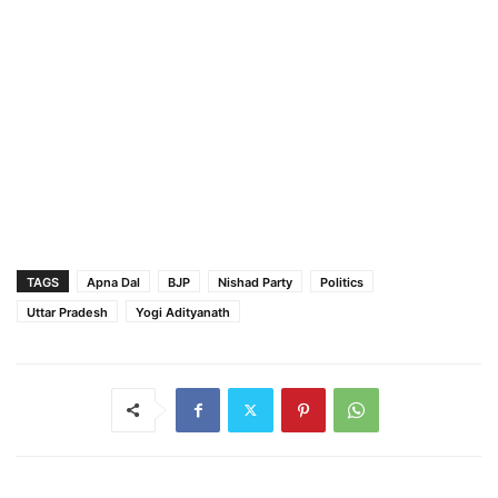
TAGS
Apna Dal
BJP
Nishad Party
Politics
Uttar Pradesh
Yogi Adityanath