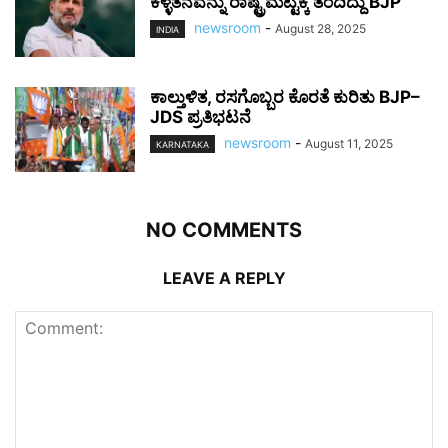
ಕಳ್ಳತನವನ್ನು ರಾಷ್ಟ್ರಮಟ್ಟಕ್ಕೆ ತಂದಿದ್ದು BJP
newsroom
-
August 28, 2025
INDIA
ಕಾಲ್ತುಳಿತ, ರಸಗೊಬ್ಬರ ಕೊರತೆ ಕುರಿತು BJP–
JDS ಪ್ರತಿಭಟನೆ
newsroom
-
August 11, 2025
KARNATAKA
NO COMMENTS
LEAVE A REPLY