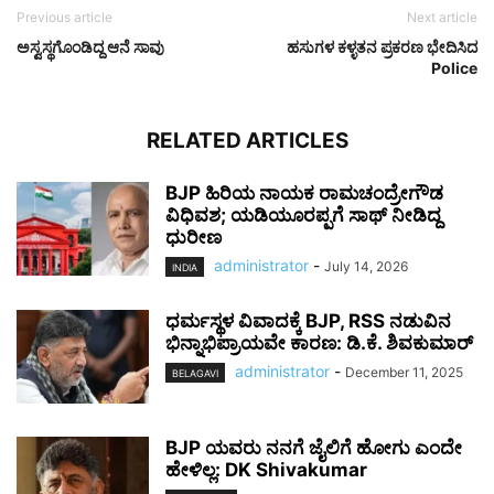
Previous article
Next article
ಅಸ್ವಸ್ಥಗೊಂಡಿದ್ದ ಆನೆ ಸಾವು
ಹಸುಗಳ ಕಳ್ಳತನ ಪ್ರಕರಣ ಭೇದಿಸಿದ
Police
RELATED ARTICLES
BJP ಹಿರಿಯ ನಾಯಕ ರಾಮಚಂದ್ರೇಗೌಡ
ವಿಧಿವಶ; ಯಡಿಯೂರಪ್ಪಗೆ ಸಾಥ್ ನೀಡಿದ್ದ
ಧುರೀಣ
administrator
-
July 14, 2026
INDIA
ಧರ್ಮಸ್ಥಳ ವಿವಾದಕ್ಕೆ BJP, RSS ನಡುವಿನ
ಭಿನ್ನಾಭಿಪ್ರಾಯವೇ ಕಾರಣ: ಡಿ.ಕೆ. ಶಿವಕುಮಾರ್
administrator
-
December 11, 2025
BELAGAVI
BJP ಯವರು ನನಗೆ ಜೈಲಿಗೆ ಹೋಗು ಎಂದೇ
ಹೇಳಿಲ್ಲ: DK Shivakumar