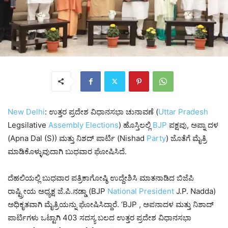
New Delhi
: ಉತ್ತರ ಪ್ರದೇಶ ವಿಧಾನಸಭಾ ಚುನಾವಣೆ (
Uttar
Pradesh
Legsilative
Assembly
Elections
) ಹೊಸ್ತಿಲಲ್ಲಿ
BJP
ಪಕ್ಷವು, ಅಪ್ನಾ ದಳ
(Apna Dal (S)) ಮತ್ತು ನಿಶದ್ ಪಾರ್ಟಿ (Nishad
Party
) ಜೊತೆಗೆ ಮೈತ್ರಿ
ಮಾಡಿಕೊಳ್ಳುವುದಾಗಿ ಬುಧವಾರ ಘೋಷಿಸಿದೆ.
ದೆಹಲಿಯಲ್ಲಿ ಬುಧವಾರ ಪತ್ರಿಕಾಗೋಷ್ಠಿ ಉದ್ದೇಶಿಸಿ ಮಾತನಾಡಿದ ಬಿಜೆಪಿ
ರಾಷ್ಟ್ರೀಯ ಅಧ್ಯಕ್ಷ ಜೆ.ಪಿ.‌ನಡ್ಡಾ (BJP
National
President
J.P. Nadda)
ಅಧಿಕೃತವಾಗಿ ಮೈತ್ರಿಯನ್ನು ಘೋಷಿಸಿದ್ದಾರೆ. ‘BJP , ಅಪನಾದಳ ಮತ್ತು ನಿಶಾದ್
ಪಾರ್ಟಿಗಳು ಒಟ್ಟಾಗಿ 403 ಸದಸ್ಯ ಬಲದ ಉತ್ತರ ಪ್ರದೇಶ ವಿಧಾನಸಭಾ