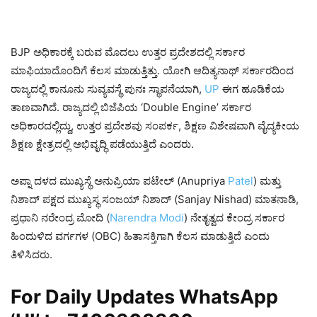
BJP ಅಧಿಕಾರಕ್ಕೆ ಬರುವ ಮೊದಲು ಉತ್ತರ ಪ್ರದೇಶದಲ್ಲಿ ಸರ್ಕಾರ
ಮಾಫಿಯಾದೊಂದಿಗೆ ಕೆಲಸ ಮಾಡುತ್ತಿತ್ತು. ಯೋಗಿ ಆದಿತ್ಯನಾಥ್ ಸರ್ಕಾರದಿಂದ
ರಾಜ್ಯದಲ್ಲಿ ಕಾನೂನು ಸುವ್ಯವಸ್ಥೆ ಪುನಃ ಸ್ಥಾಪನೆಯಾಗಿ,
UP
ಈಗ ಹೂಡಿಕೆಯ
ತಾಣವಾಗಿದೆ. ರಾಜ್ಯದಲ್ಲಿ ಬಿಜೆಪಿಯ ‘Double Engine’ ಸರ್ಕಾರ
ಅಧಿಕಾರದಲ್ಲಿದ್ದು, ಉತ್ತರ ಪ್ರದೇಶವು ಸಂಪರ್ಕ, ಶಿಕ್ಷಣ ವಿಶೇಷವಾಗಿ ವೈದ್ಯಕೀಯ
ಶಿಕ್ಷಣ ಕ್ಷೇತ್ರದಲ್ಲಿ ಅಭಿವೃದ್ಧಿ ಪಡೆಯುತ್ತಿದೆ ಎಂದರು.
ಅಪ್ನಾ ದಳದ ಮುಖ್ಯಸ್ಥೆ ಅನುಪ್ರಿಯಾ ಪಟೇಲ್ (Anupriya
Patel
) ಮತ್ತು
ನಿಶಾದ್ ಪಕ್ಷದ ಮುಖ್ಯಸ್ಥ ಸಂಜಯ್ ನಿಶಾದ್ (Sanjay Nishad) ಮಾತನಾಡಿ,
ಪ್ರಧಾನಿ ನರೇಂದ್ರ ಮೋದಿ (
Narendra Modi
) ನೇತೃತ್ವದ ಕೇಂದ್ರ ಸರ್ಕಾರ
ಹಿಂದುಳಿದ ವರ್ಗಗಳ (OBC) ಹಿತಾಸಕ್ತಿಗಾಗಿ ಕೆಲಸ ಮಾಡುತ್ತಿದೆ ಎಂದು
ತಿಳಿಸಿದರು.
For Daily Updates WhatsApp