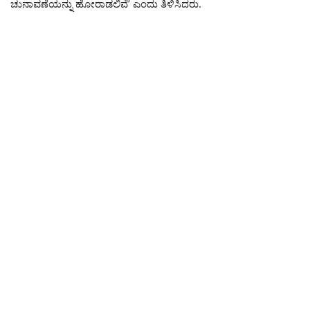
ಚುನಾವಣೆಯನ್ನು ಹೋರಾಡಲಿವೆ’ ಎಂದು ತಿಳಿಸಿದರು.