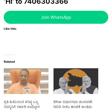
‘HI’ to
7406303366
Join WhatsApp
Like this:
Related
ಪ್ರತಿ ಕುಟುಂಬದ ಕನಿಷ್ಠ ಒಬ್ಬ
Bihar ವಿಧಾನಸಭಾ ಚುನಾವಣೆ:
ಸದಸ್ಯನಿಗೆ ಸರ್ಕಾರಿ ಉದ್ಯೋಗ
NDA ಸೀಟು ಹಂಚಿಕೆ ಅಂತಿಮ