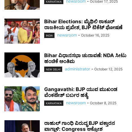
newsroom
-
October 17, 2025
KARNATAKA
Bihar Elections: ಮೈಥಿಲಿ ಠಾಕೂರ್
ರಾಜಕೀಯ ಪ್ರವೇಶ, BJP ಟಿಕೆಟ್ ಘೋಷಣೆ
newsroom
-
October 16, 2025
INDIA
Bihar ವಿಧಾನಸಭಾ ಚುನಾವಣೆ: NDA ಸೀಟು
ಹಂಚಿಕೆ ಅಂತಿಮ
administrator
-
October 12, 2025
NEW DELHI
Gangavathi: BJP ಯುವ ಮುಖಂಡ
ವೆಂಕಟೇಶ್ ಬರ್ಬರ ಹತ್ಯೆ
newsroom
-
October 8, 2025
KARNATAKA
ರಾಹುಲ್ ಗಾಂಧಿ ವಿರುದ್ಧ BJP ವಕ್ತಾರನ
ವಾಗ್ದಾಳಿ: Congress ಆಕ್ರೋಶ