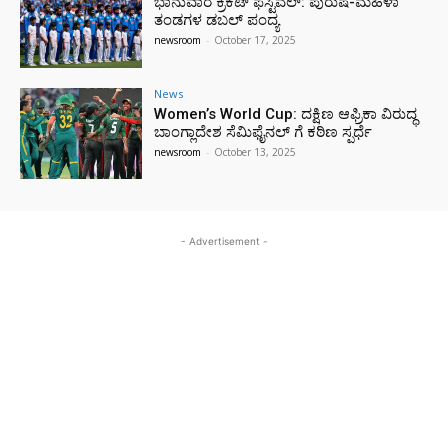
ಭಾನುವಾರ ಕ್ರಿಕೆಟ್ ಫೆಸ್ಟಿವಲ್: ಪುರುಷ-ಮಹಿಳಾ
ತಂಡಗಳ ಡಬಲ್ ಪಂದ್ಯ
newsroom
-
October 17, 2025
News
Women’s World Cup: ದಕ್ಷಿಣ ಆಫ್ರಿಕಾ ವಿರುದ್ಧ
ಬಾಂಗ್ಲಾದೇಶ ಸೆಮಿಫೈನಲ್ ಗೆ ಕಠಿಣ ಸ್ಪರ್ಧೆ
newsroom
-
October 13, 2025
- Advertisement -