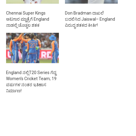
Chennai Super Kings
Don Bradman ದಾಖಲೆ
ಆಟಗಾರ ಮ್ಹಾತ್ರೆಗೆ England
ಬದಲಿಸಿದ Jaiswal– England
ನಾಡಲ್ಲಿ ಚೊಚ್ಚಲ ಶತಕ
ವಿರುದ್ಧ ಶತಕದ ಕೀರ್ತಿ!
England ನಲ್ಲಿT20 Series ಗೆದ್ದ
Women’s Cricket Team; 19
ವರ್ಷಗಳ ನಂತರ ಇತಿಹಾಸ
ನಿರ್ಮಾಣ!