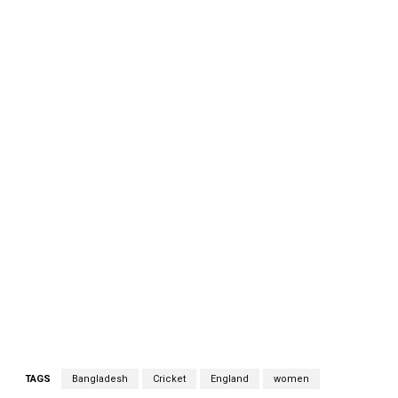
TAGS
Bangladesh
Cricket
England
women