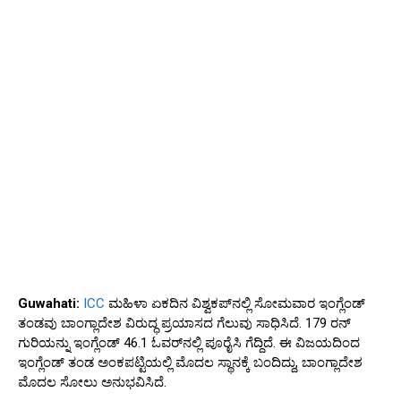
Guwahati:
ICC
ಮಹಿಳಾ ಏಕದಿನ ವಿಶ್ವಕಪ್‌ನಲ್ಲಿ ಸೋಮವಾರ ಇಂಗ್ಲೆಂಡ್
ತಂಡವು ಬಾಂಗ್ಲಾದೇಶ ವಿರುದ್ಧ ಪ್ರಯಾಸದ ಗೆಲುವು ಸಾಧಿಸಿದೆ. 179 ರನ್
ಗುರಿಯನ್ನು ಇಂಗ್ಲೆಂಡ್ 46.1 ಓವರ್‌ನಲ್ಲಿ ಪೂರೈಸಿ ಗೆದ್ದಿದೆ. ಈ ವಿಜಯದಿಂದ
ಇಂಗ್ಲೆಂಡ್ ತಂಡ ಅಂಕಪಟ್ಟಿಯಲ್ಲಿ ಮೊದಲ ಸ್ಥಾನಕ್ಕೆ ಬಂದಿದ್ದು, ಬಾಂಗ್ಲಾದೇಶ
ಮೊದಲ ಸೋಲು ಅನುಭವಿಸಿದೆ.