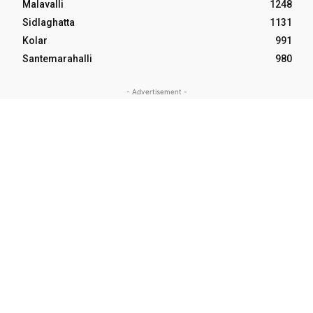
Malavalli
1248
Sidlaghatta
1131
Kolar
991
Santemarahalli
980
- Advertisement -