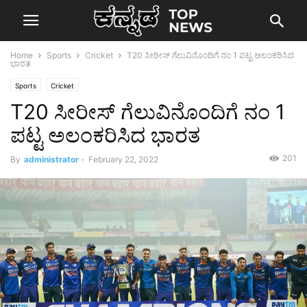
Home
Sports
Cricket
T20 ಸೀರೀಸ್ ಗೆಲುವಿನೊಂದಿಗೆ ನಂ 1 ಪಟ್ಟ ಅಲಂಕರಿಸಿದ
ಭಾರತ
Sports
Cricket
T20 ಸೀರೀಸ್ ಗೆಲುವಿನೊಂದಿಗೆ ನಂ 1
ಪಟ್ಟ ಅಲಂಕರಿಸಿದ ಭಾರತ
201
By
administrator
-
February 22, 2022