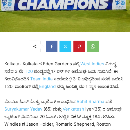
Kolkata : Kolkata ದ Eden Gardens ನಲ್ಲಿ
West Indies
ವಿರುದ್ಧ
ನಡೆದ 3 ನೇ
T20
ಪಂದ್ಯದಲ್ಲಿ 17 ರನ್ ಗಳ ಅಮೋಘ ಜಯ ಸಾದಿಸಿದೆ. ಈ
ಗೆಲುವಿನೊಂದಿಗೆ
Team
India
ಸರಣಿಯಲ್ಲಿ 3-0 ಅಧಿಕ್ಯದಿಂದ ಸರಣಿ ಜಯಿಸಿ
T20I ರಾಂಕಿಂಗ್ ನಲ್ಲಿ
England
ನನ್ನು ಹಿಂದಿಕ್ಕಿ ನಂ 1 ಸ್ಥಾನ ಅಲಂಕರಿಸಿದೆ.
ಮೊದಲು ಟಾಸ್ ಸೊತ್ತು ಬ್ಯಾಟಿಂಗ್ ಆರಂಭಿಸಿದ
Rohit Sharma
ಪಡೆ
Suryakumar
Yadav
(65) ಮತ್ತು
Venkatesh
Iyer(35) ರ ಅಮೋಘ
ಬ್ಯಾಟಿಂಗ್ ನೆರವಿನಿಂದ 20 ಓವರ್ ಗಳಲ್ಲಿ 5 ವಿಕೆಟ್ ನಷ್ಟಕ್ಕೆ 184 ಗಳಿಸಿತು.
Windies ನ Jason Holder, Romario Shepherd, Roston