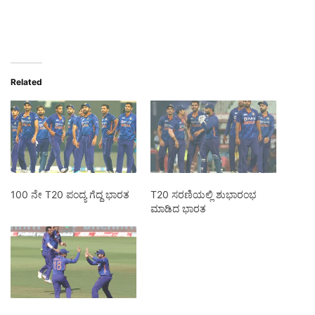
Related
100 ನೇ T20 ಪಂದ್ಯ ಗೆದ್ದ ಭಾರತ
T20 ಸರಣಿಯಲ್ಲಿ ಶುಭಾರಂಭ
ಮಾಡಿದ ಭಾರತ