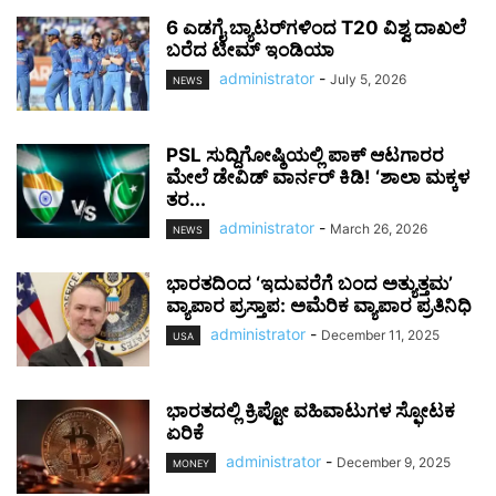
6 ಎಡಗೈ ಬ್ಯಾಟರ್‌ಗಳಿಂದ T20 ವಿಶ್ವ ದಾಖಲೆ
ಬರೆದ ಟೀಮ್ ಇಂಡಿಯಾ
administrator
-
July 5, 2026
NEWS
PSL ಸುದ್ದಿಗೋಷ್ಠಿಯಲ್ಲಿ ಪಾಕ್ ಆಟಗಾರರ
ಮೇಲೆ ಡೇವಿಡ್ ವಾರ್ನರ್ ಕಿಡಿ! ‘ಶಾಲಾ ಮಕ್ಕಳ
ತರ...
administrator
-
March 26, 2026
NEWS
ಭಾರತದಿಂದ ‘ಇದುವರೆಗೆ ಬಂದ ಅತ್ಯುತ್ತಮ’
ವ್ಯಾಪಾರ ಪ್ರಸ್ತಾಪ: ಅಮೆರಿಕ ವ್ಯಾಪಾರ ಪ್ರತಿನಿಧಿ
administrator
-
December 11, 2025
USA
ಭಾರತದಲ್ಲಿ ಕ್ರಿಪ್ಟೋ ವಹಿವಾಟುಗಳ ಸ್ಫೋಟಕ
ಏರಿಕೆ
administrator
-
December 9, 2025
MONEY