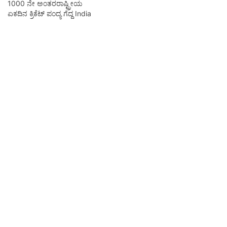
1000 ನೇ ಅಂತರರಾಷ್ಟ್ರೀಯ
ಏಕದಿನ ಕ್ರಿಕೆಟ್ ಪಂದ್ಯ ಗೆದ್ದ India