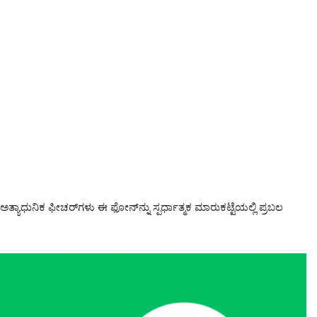
ತ್ಯಾಧುನಿಕ ಫೀಚರ್‌ಗಳು ಈ ಫೋನ್‌ನ್ನು ಸ್ಪರ್ಧಾತ್ಮಕ ಮಾರುಕಟ್ಟೆಯಲ್ಲಿ ಪ್ರಬಲ