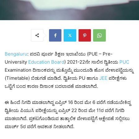
Bengaluru
: ಪದವಿ ಪೂರ್ವ ಶಿಕ್ಷಣ ಇಲಾಖೆಯು (PUE – Pre-
University
Education
Board
) 2021-22ನೇ ಸಾಲಿನ ದ್ವಿತೀಯ
PUC
Examination ದಿನಾಂಕವನ್ನು ಮತ್ತೊಮ್ಮೆ ಮುಂದೂಡಿ ಹೊಸ ವೇಳಾಪಟ್ಟಿಯನ್ನು
(Timetable) ಬಿಡುಗಡೆ ಮಾಡಿದೆ. ದ್ವಿತೀಯ PU ಹಾಗೂ
JEE
ಪರೀಕ್ಷೆಗಳು
ಒಟ್ಟಿಗೆ ಬಂದ ಕಾರಣ ದಿನಾಂಕ ಬದಲಾವಣೆ ಮಾಡಲಾಗಿದೆ.
ಈ ಹಿಂದೆ ನಿಗದಿ ಮಾಡಲಾಗಿದ್ದ ಏಪ್ರಿಲ್ 16 ರಿಂದ ಮೇ 6 ವರೆಗೆ ನಡೆಯಬೇಕಿದ್ದ
ದ್ವಿತೀಯ ಪಿಯುಸಿ ಪರೀಕ್ಷೆಯನ್ನು ಏಪ್ರಿಲ್ 22 ರಿಂದ ಮೇ 11ರ ವರೆಗೆ ನಿಗದಿ
ಮಾಡಲಾಗಿದೆ. ಪ್ರಕಟಗೊಂಡಿರುವ ತಾತ್ಕಾಲಿಕ ವೇಳಾಪಟ್ಟಿಗೆ ಆಕ್ಷೇಪಣೆ ಸಲ್ಲಿಸಲು
ಮಾರ್ಚ್ 5ರ ವರೆಗೆ ಅವಕಾಶ ನೀಡಲಾಗಿದೆ.