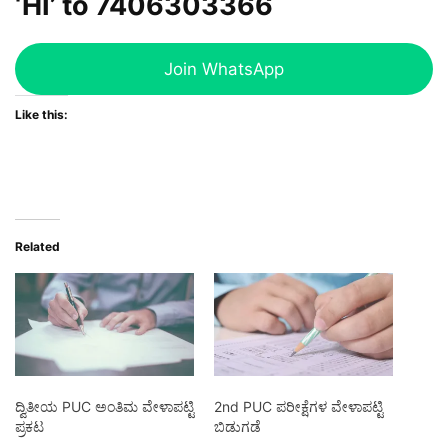
‘HI’ to
7406303366
Join WhatsApp
Like this:
Related
ದ್ವಿತೀಯ PUC ಅಂತಿಮ ವೇಳಾಪಟ್ಟಿ
2nd PUC ಪರೀಕ್ಷೆಗಳ ವೇಳಾಪಟ್ಟಿ
ಪ್ರಕಟ
ಬಿಡುಗಡೆ