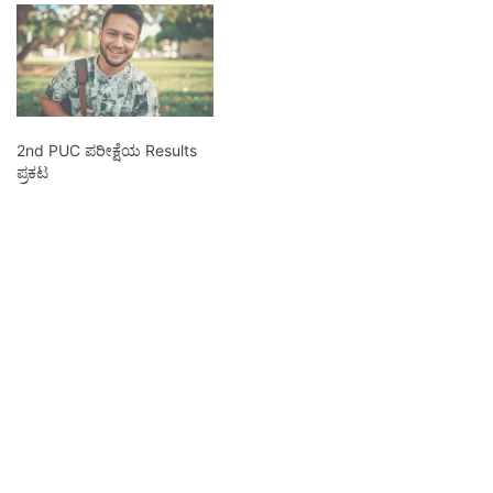
2nd PUC ಪರೀಕ್ಷೆಯ Results
ಪ್ರಕಟ