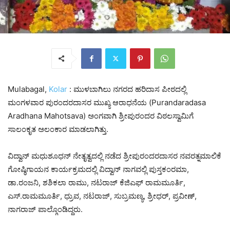
Mulabagal,
Kolar
: ಮುಳಬಾಗಿಲು ನಗರದ ಹರಿದಾಸ ಪೀಠದಲ್ಲಿ
ಮಂಗಳವಾರ ಪುರಂದರದಾಸರ ಮುಖ್ಯ ಆರಾಧನೆಯ (Purandaradasa
Aradhana Mahotsava) ಅಂಗವಾಗಿ ಶ್ರೀಪುರಂದರ ವಿಠಲಸ್ವಾಮಿಗೆ
ಸಾಲಂಕೃತ ಅಲಂಕಾರ ಮಾಡಲಾಗಿತ್ತು.
ವಿದ್ವಾನ್ ಮಧುಶೂಧನ್ ನೇತೃತ್ವದಲ್ಲಿ ನಡೆದ ಶ್ರೀಪುರಂದರದಾಸರ ನವರತ್ನಮಾಲಿಕೆ
ಗೋಷ್ಠಿಗಾಯನ ಕಾರ್ಯಕ್ರಮದಲ್ಲಿ ವಿದ್ವಾನ್ ನಾಗವಲ್ಲಿ ಪುಸ್ತಕಂರಮಾ,
ಡಾ.ರಂಜನಿ, ಶಶಿಕಲಾ ರಾಮು, ನಟರಾಜ್ ಕೆಜಿಎಫ್ ರಾಮಮೂರ್ತಿ,
ಎಸ್.ರಾಮಮೂರ್ತಿ, ಧ್ರುವ, ನಟರಾಜ್, ಸುಬ್ರಮಣ್ಯ, ಶ್ರೀಧರ್, ಪ್ರವೀಣ್,
ನಾಗರಾಜ್ ಪಾಲ್ಗೊಂಡಿದ್ದರು.