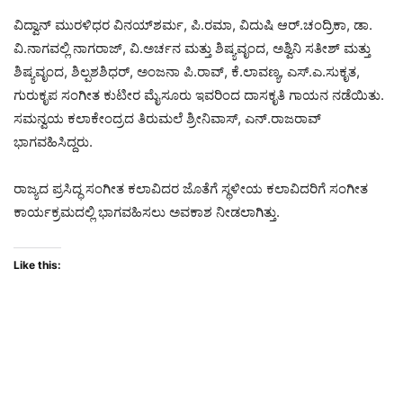
ವಿದ್ವಾನ್ ಮುರಳಿಧರ ವಿನಯ್‌ಶರ್ಮ, ಪಿ.ರಮಾ, ವಿದುಷಿ ಆರ್.ಚಂದ್ರಿಕಾ, ಡಾ.
ವಿ.ನಾಗವಲ್ಲಿ ನಾಗರಾಜ್, ವಿ.ಅರ್ಚನ ಮತ್ತು ಶಿಷ್ಯವೃಂದ, ಅಶ್ವಿನಿ ಸತೀಶ್ ಮತ್ತು
ಶಿಷ್ಯವೃಂದ, ಶಿಲ್ಪಶಶಿಧರ್, ಅಂಜನಾ ಪಿ.ರಾವ್, ಕೆ.ಲಾವಣ್ಯ, ಎಸ್.ಎ.ಸುಕೃತ,
ಗುರುಕೃಪ ಸಂಗೀತ ಕುಟೀರ ಮೈಸೂರು ಇವರಿಂದ ದಾಸಕೃತಿ ಗಾಯನ ನಡೆಯಿತು.
ಸಮನ್ವಯ ಕಲಾಕೇಂದ್ರದ ತಿರುಮಲೆ ಶ್ರೀನಿವಾಸ್, ಎನ್.ರಾಜರಾವ್
ಭಾಗವಹಿಸಿದ್ದರು.
ರಾಜ್ಯದ ಪ್ರಸಿದ್ಧ ಸಂಗೀತ ಕಲಾವಿದರ ಜೊತೆಗೆ ಸ್ಥಳೀಯ ಕಲಾವಿದರಿಗೆ ಸಂಗೀತ
ಕಾರ್ಯಕ್ರಮದಲ್ಲಿ ಭಾಗವಹಿಸಲು ಅವಕಾಶ ನೀಡಲಾಗಿತ್ತು.
Like this: