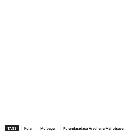
TAGS
Kolar
Mulbagal
Purandaradasa Aradhana Mahotsava