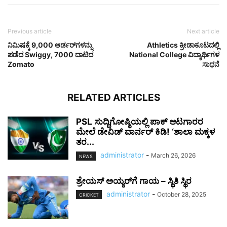
Previous article
Next article
ನಿಮಿಷಕ್ಕೆ 9,000 ಆರ್ಡರ್‌ಗಳನ್ನು
Athletics ಕ್ರೀಡಾಕೂಟದಲ್ಲಿ
ಪಡೆದ Swiggy, 7000 ದಾಟಿದ
National College ವಿದ್ಯಾರ್ಥಿಗಳ
Zomato
ಸಾಧನೆ
RELATED ARTICLES
PSL ಸುದ್ದಿಗೋಷ್ಠಿಯಲ್ಲಿ ಪಾಕ್ ಆಟಗಾರರ
ಮೇಲೆ ಡೇವಿಡ್ ವಾರ್ನರ್ ಕಿಡಿ! ‘ಶಾಲಾ ಮಕ್ಕಳ
ತರ...
administrator
-
March 26, 2026
NEWS
ಶ್ರೇಯಸ್ ಅಯ್ಯರ್‌ಗೆ ಗಾಯ – ಸ್ಥಿತಿ ಸ್ಥಿರ
administrator
-
October 28, 2025
CRICKET