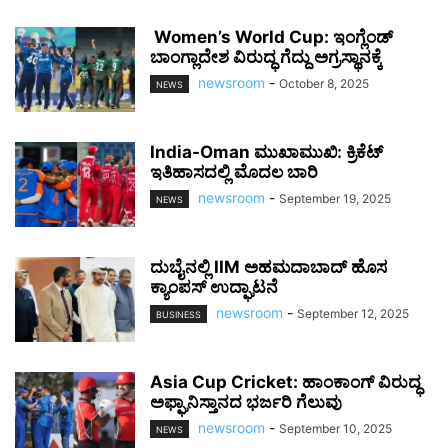
Women’s World Cup: ಇಂಗ್ಲೆಂಡ್
ಬಾಂಗ್ಲಾದೇಶ ವಿರುದ್ಧ ಗೆದ್ದು ಅಗ್ರಸ್ಥಾನಕ್ಕೆ
newsroom
-
October 8, 2025
NEWS
India-Oman ಮುಖಾಮುಖಿ: ಕ್ರಿಕೆಟ್
ಇತಿಹಾಸದಲ್ಲಿ ಮೊದಲ ಬಾರಿ
newsroom
-
September 19, 2025
NEWS
ದುಬೈನಲ್ಲಿ IIM ಅಹಮದಾಬಾದ್ ಹೊಸ
ಕ್ಯಾಂಪಸ್ ಉದ್ಘಾಟನೆ
newsroom
-
September 12, 2025
BUSINESS
Asia Cup Cricket: ಹಾಂಕಾಂಗ್ ವಿರುದ್ಧ
ಅಫ್ಘಾನಿಸ್ತಾನದ ಭರ್ಜರಿ ಗೆಲುವು
newsroom
-
September 10, 2025
NEWS