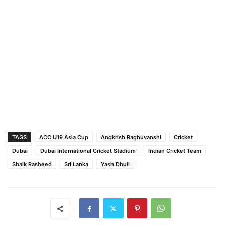
TAGS
ACC U19 Asia Cup
Angkrish Raghuvanshi
Cricket
Dubai
Dubai International Cricket Stadium
Indian Cricket Team
Shaik Rasheed
Sri Lanka
Yash Dhull