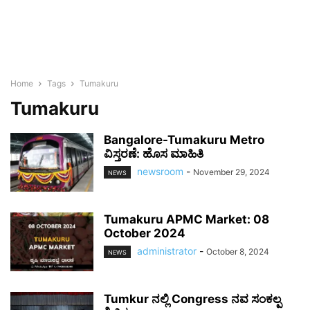
Home
Tags
Tumakuru
Tumakuru
Bangalore-Tumakuru Metro
ವಿಸ್ತರಣೆ: ಹೊಸ ಮಾಹಿತಿ
newsroom
-
November 29, 2024
NEWS
Tumakuru APMC Market: 08
October 2024
administrator
-
October 8, 2024
NEWS
Tumkur ನಲ್ಲಿ Congress ನವ ಸಂಕಲ್ಪ