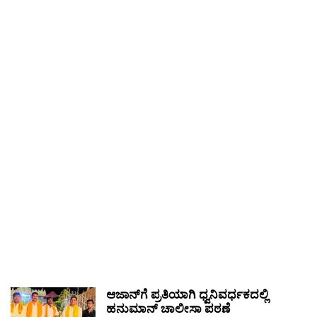
ಆಜಾನ್‌ಗೆ ಪ್ರತಿಯಾಗಿ ಧ್ವನಿವರ್ಧಕದಲ್ಲಿ
ಹನುಮಾನ್ ಚಾಲೀಸಾ ಪಠಣೆ