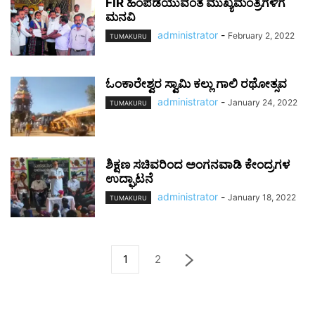
FIR ಹಿಂಪಡೆಯುವಂತೆ ಮುಖ್ಯಮಂತ್ರಿಗಳಿಗೆ
ಮನವಿ
administrator
-
February 2, 2022
TUMAKURU
ಓಂಕಾರೇಶ್ವರ ಸ್ವಾಮಿ ಕಲ್ಲು ಗಾಲಿ ರಥೋತ್ಸವ
administrator
-
January 24, 2022
TUMAKURU
ಶಿಕ್ಷಣ ಸಚಿವರಿಂದ ಅಂಗನವಾಡಿ ಕೇಂದ್ರಗಳ
ಉದ್ಘಾಟನೆ
administrator
-
January 18, 2022
TUMAKURU
1
2